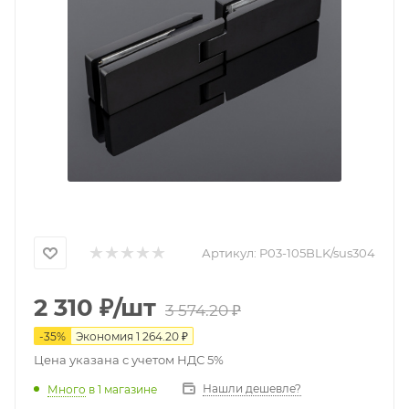
Артикул:
P03-105BLK/sus304
2 310
₽
/шт
3 574.20
₽
-
35
%
Экономия
1 264.20
₽
Цена указана с учетом НДС 5%
Нашли дешевле?
Много
в 1 магазине