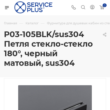
0
—
—
Главная
Каталог
Фурнитура для душевых кабин из сте
P03-105BLK/sus304
Петля стекло-стекло
180°, черный
матовый, sus304