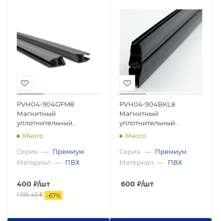
PVH04-904GFM8
PVH04-904BKL8
Магнитный
Магнитный
уплотнительный
уплотнительный
профиль, 135°
профиль, 135°
Много
Много
скошенный угол для
скошенный угол для
стекла 8мм, 2500мм,
стекла 8 мм, 2500мм,
Серия
—
Премиум
Серия
—
Премиум
premium
premium
Материал
—
ПВХ
Материал
—
ПВХ
400
₽
/шт
600
₽
/шт
1 195.43
₽
-
67
%