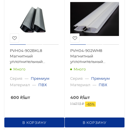
PVH04-902BKL8
PVH04-902WM8
Магнитный
Магнитный
уплотнительный
уплотнительный
профиль, 180°
профиль, 180°
Много
Много
скошенный угол для
скошенный угол для
стекла 8 мм, 2500мм,
стекла 8мм, 2500мм,
Серия
—
Премиум
Серия
—
Премиум
premium
premium
Материал
—
ПВХ
Материал
—
ПВХ
600
₽
/шт
400
₽
/шт
1 147.13
₽
-
65
%
В КОРЗИНУ
В КОРЗИНУ