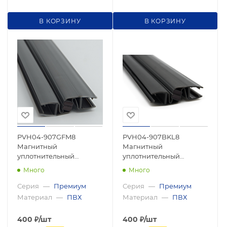
В КОРЗИНУ
В КОРЗИНУ
PVH04-907GFM8
PVH04-907BKL8
Магнитный
Магнитный
уплотнительный
уплотнительный
профиль для стекла
профиль для стекла 8
Много
Много
8мм, регулируемый 90°-
мм, регулируемый 90°-
180°, 2500мм, premium
180°, 2500мм, premium
Серия
—
Премиум
Серия
—
Премиум
Материал
—
ПВХ
Материал
—
ПВХ
400
₽
/шт
400
₽
/шт