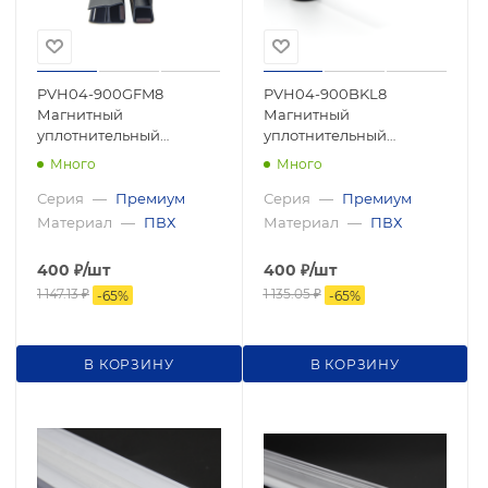
PVH04-900GFM8
PVH04-900BKL8
Магнитный
Магнитный
уплотнительный
уплотнительный
профиль, прямой угол,
профиль, прямой угол
Много
Много
8мм 2500мм,premium
для стекла 8мм 2500мм,
premium
Серия
—
Премиум
Серия
—
Премиум
Материал
—
ПВХ
Материал
—
ПВХ
400
₽
/шт
400
₽
/шт
1 147.13
₽
1 135.05
₽
-
65
%
-
65
%
В КОРЗИНУ
В КОРЗИНУ