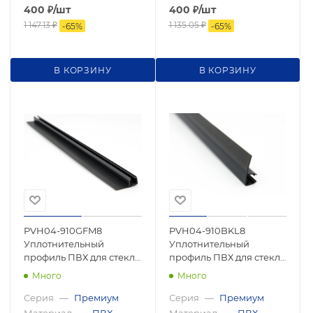
400
₽
/шт
400
₽
/шт
1 147.13
₽
1 135.05
₽
-
65
%
-
65
%
В КОРЗИНУ
В КОРЗИНУ
PVH04-910GFM8
PVH04-910BKL8
Уплотнительный
Уплотнительный
профиль ПВХ для стекла
профиль ПВХ для стекла
8 мм, 2500мм 8
8 мм, 2500мм
Много
Много
Серия
—
Премиум
Серия
—
Премиум
Материал
—
ПВХ
Материал
—
ПВХ