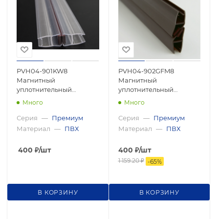
PVH04-901KW8
PVH04-902GFM8
Магнитный
Магнитный
уплотнительный
уплотнительный
профиль, прямой угол,
профиль, 180°
Много
Много
8мм 2200мм, premium
скошенный угол для
стекла 8 мм , 2500мм,
Серия
—
Премиум
Серия
—
Премиум
premium
Материал
—
ПВХ
Материал
—
ПВХ
400
₽
/шт
400
₽
/шт
1 159.20
₽
-
65
%
В КОРЗИНУ
В КОРЗИНУ