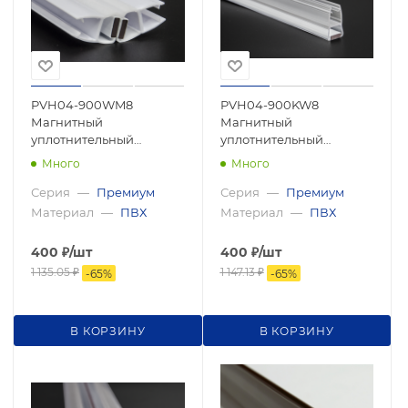
PVH04-900WM8
PVH04-900KW8
Магнитный
Магнитный
уплотнительный
уплотнительный
профиль, прямой угол
профиль, прямой угол
Много
Много
для стекла 8мм
для стекла 8мм, 2500мм,
2500мм,premium
premium
Серия
—
Премиум
Серия
—
Премиум
Материал
—
ПВХ
Материал
—
ПВХ
400
₽
/шт
400
₽
/шт
1 135.05
₽
1 147.13
₽
-
65
%
-
65
%
В КОРЗИНУ
В КОРЗИНУ