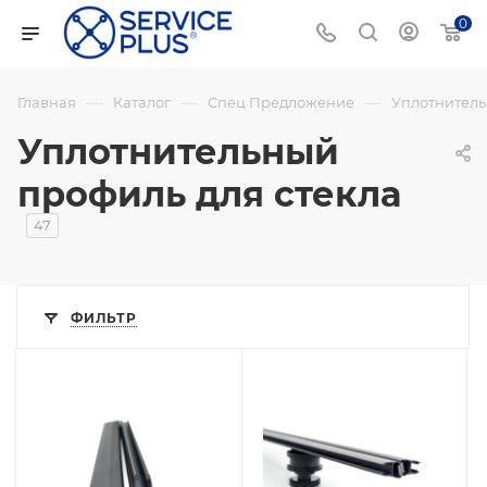
0
—
—
—
Главная
Каталог
Спец Предложение
Уплотнитель
Уплотнительный
профиль для стекла
47
ФИЛЬТР