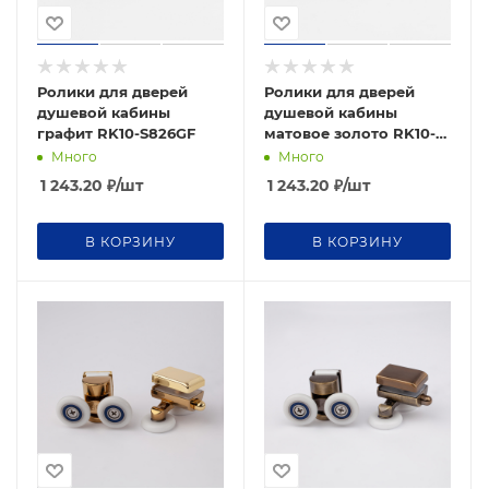
Ролики для дверей
Ролики для дверей
душевой кабины
душевой кабины
графит RK10-S826GF
матовое золото RK10-
S826GDM
Много
Много
1 243.20
₽
/шт
1 243.20
₽
/шт
В КОРЗИНУ
В КОРЗИНУ