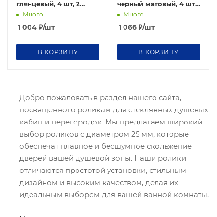
глянцевый, 4 шт, 2
черный матовый, 4 шт,
верхних, 2 нижних
2 верхних, 2 нижних
Много
Много
1 004
₽
/шт
1 066
₽
/шт
В КОРЗИНУ
В КОРЗИНУ
Добро пожаловать в раздел нашего сайта,
посвященного роликам для стеклянных душевых
кабин и перегородок. Мы предлагаем широкий
выбор роликов с диаметром 25 мм, которые
обеспечат плавное и бесшумное скольжение
дверей вашей душевой зоны. Наши ролики
отличаются простотой установки, стильным
дизайном и высоким качеством, делая их
идеальным выбором для вашей ванной комнаты.