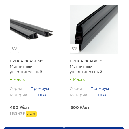
PVH04-904GFM8
PVH04-904BKL8
Магнитный
Магнитный
уплотнительный
уплотнительный
профиль, 135°
профиль, 135°
Много
Много
скошенный угол для
скошенный угол для
стекла 8мм, 2500мм,
стекла 8 мм, 2500мм,
Серия
—
Премиум
Серия
—
Премиум
premium
premium
Материал
—
ПВХ
Материал
—
ПВХ
400
₽
/шт
600
₽
/шт
1 195.43
₽
-
67
%