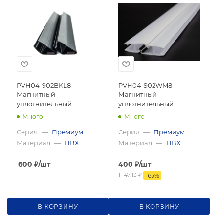
PVH04-902BKL8
PVH04-902WM8
Магнитный
Магнитный
уплотнительный
уплотнительный
профиль, 180°
профиль, 180°
Много
Много
скошенный угол для
скошенный угол для
стекла 8 мм, 2500мм,
стекла 8мм, 2500мм,
Серия
—
Премиум
Серия
—
Премиум
premium
premium
Материал
—
ПВХ
Материал
—
ПВХ
600
₽
/шт
400
₽
/шт
1 147.13
₽
-
65
%
В КОРЗИНУ
В КОРЗИНУ