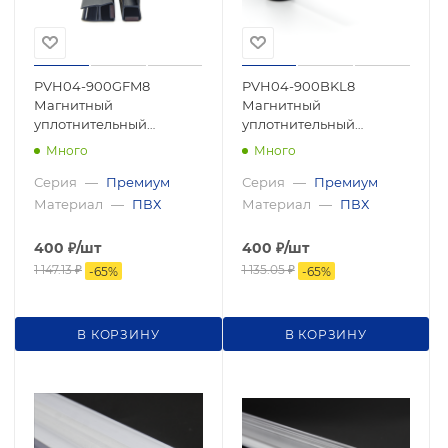
PVH04-900GFM8
PVH04-900BKL8
Магнитный
Магнитный
уплотнительный
уплотнительный
профиль, прямой угол,
профиль, прямой угол
Много
Много
8мм 2500мм,premium
для стекла 8мм 2500мм,
premium
Серия
—
Премиум
Серия
—
Премиум
Материал
—
ПВХ
Материал
—
ПВХ
400
₽
/шт
400
₽
/шт
1 147.13
₽
1 135.05
₽
-
65
%
-
65
%
В КОРЗИНУ
В КОРЗИНУ