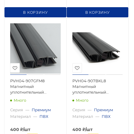
В КОРЗИНУ
В КОРЗИНУ
PVH04-907GFM8
PVH04-907BKL8
Магнитный
Магнитный
уплотнительный
уплотнительный
профиль для стекла
профиль для стекла 8
Много
Много
8мм, регулируемый 90°-
мм, регулируемый 90°-
180°, 2500мм, premium
180°, 2500мм, premium
Серия
—
Премиум
Серия
—
Премиум
Материал
—
ПВХ
Материал
—
ПВХ
400
₽
/шт
400
₽
/шт