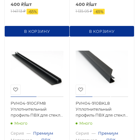
400
₽
/шт
400
₽
/шт
1 147.13
₽
1 135.05
₽
-
65
%
-
65
%
В КОРЗИНУ
В КОРЗИНУ
PVH04-910GFM8
PVH04-910BKL8
Уплотнительный
Уплотнительный
профиль ПВХ для стекла
профиль ПВХ для стекла
8 мм, 2500мм 8
8 мм, 2500мм
Много
Много
Серия
—
Премиум
Серия
—
Премиум
Материал
—
ПВХ
Материал
—
ПВХ