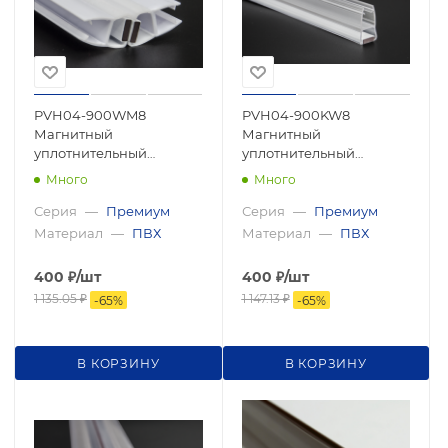
PVH04-900WM8
PVH04-900KW8
Магнитный
Магнитный
уплотнительный
уплотнительный
профиль, прямой угол
профиль, прямой угол
Много
Много
для стекла 8мм
для стекла 8мм, 2500мм,
2500мм,premium
premium
Серия
—
Премиум
Серия
—
Премиум
Материал
—
ПВХ
Материал
—
ПВХ
400
₽
/шт
400
₽
/шт
1 135.05
₽
1 147.13
₽
-
65
%
-
65
%
В КОРЗИНУ
В КОРЗИНУ