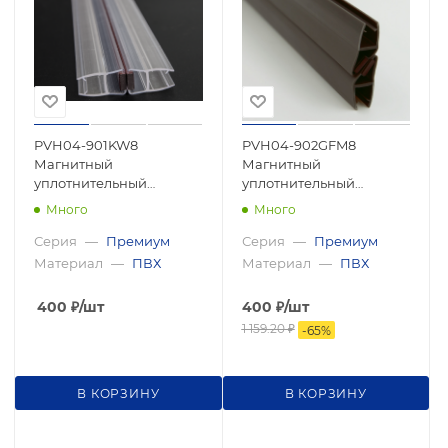
PVH04-901KW8
PVH04-902GFM8
Магнитный
Магнитный
уплотнительный
уплотнительный
профиль, прямой угол,
профиль, 180°
Много
Много
8мм 2200мм, premium
скошенный угол для
стекла 8 мм , 2500мм,
Серия
—
Премиум
Серия
—
Премиум
premium
Материал
—
ПВХ
Материал
—
ПВХ
400
₽
/шт
400
₽
/шт
1 159.20
₽
-
65
%
В КОРЗИНУ
В КОРЗИНУ