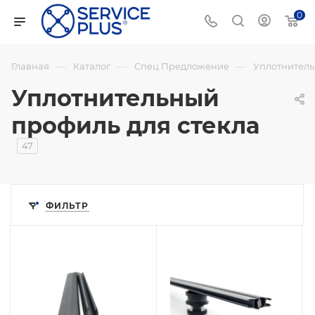
0
—
—
—
Главная
Каталог
Спец Предложение
Уплотнитель
Уплотнительный
профиль для стекла
47
ФИЛЬТР