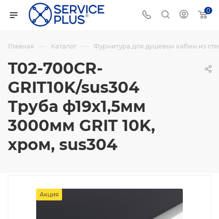
0
—
—
Главная
Каталог
Фурнитура для душевых кабин из сте
Т02-700CR-
GRIT10K/sus304
Труба ф19х1,5мм
3000мм GRIT 10K,
хром, sus304
Акция