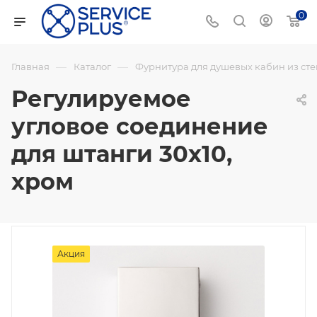
0
—
—
Главная
Каталог
Фурнитура для душевых кабин из сте
Регулируемое
угловое соединение
для штанги 30х10,
хром
Акция