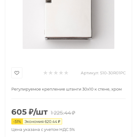
Артикул:
S10-30R01PC
Регулируемое крепление штанги 30х10 к стене, хром
605
₽
/шт
1 225.44
₽
-
51
%
Экономия
620.44
₽
Цена указана с учетом НДС 5%