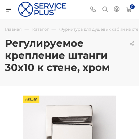
0
—
—
Главная
Каталог
Фурнитура для душевых кабин из сте
Регулируемое
крепление штанги
30х10 к стене, хром
Акция