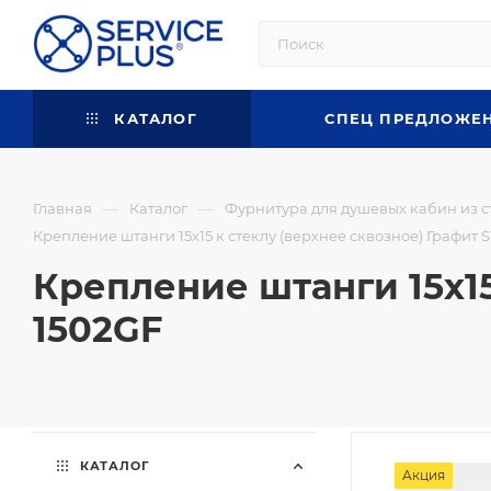
КАТАЛОГ
СПЕЦ ПРЕДЛОЖЕ
—
—
Главная
Каталог
Фурнитура для душевых кабин из с
Крепление штанги 15х15 к стеклу (верхнее сквозное) Графит 
Крепление штанги 15х15
1502GF
КАТАЛОГ
Акция