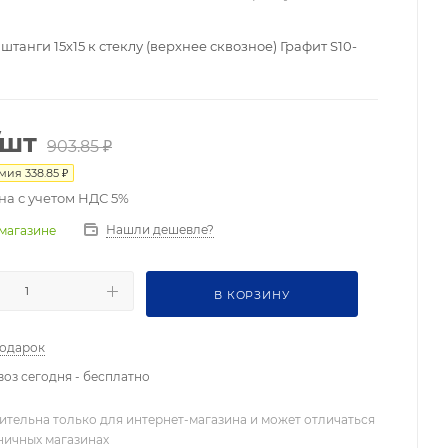
танги 15х15 к стеклу (верхнее сквозное) Графит S10-
/шт
903.85
₽
омия
338.85
₽
на с учетом НДС 5%
Нашли дешевле?
 магазине
В КОРЗИНУ
подарок
оз сегодня - бесплатно
ительна только для интернет-магазина и может отличаться
зничных магазинах