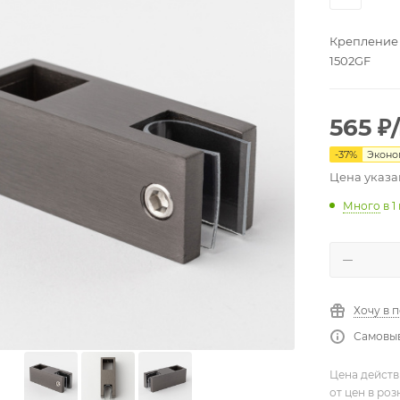
Крепление ш
1502GF
565
₽
-
37
%
Экон
Цена указа
Много
в 1
Хочу в 
Самовыв
Цена действ
от цен в ро