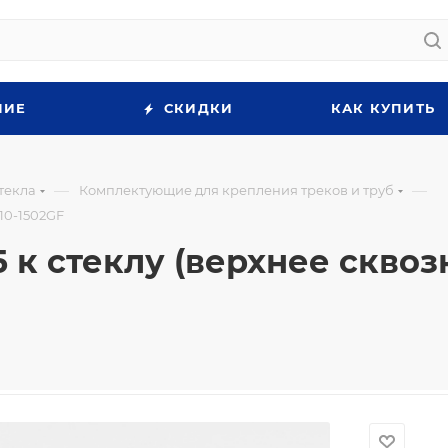
НИЕ
СКИДКИ
КАК КУПИТЬ
—
—
текла
Комплектующие для крепления треков и труб
S10-1502GF
 к стеклу (верхнее сквозн