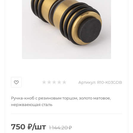
Артикул:
R10-K03GDB
Ручка-кноб с резиновым торцом, золото матовое,
нержваеющая сталь
750
₽
/шт
1 144.20
₽