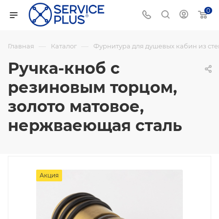
0
—
—
Главная
Каталог
Фурнитура для душевых кабин из сте
Ручка-кноб с
резиновым торцом,
золото матовое,
нержваеющая сталь
Акция