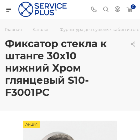
0
—
—
Главная
Каталог
Фурнитура для душевых кабин из сте
Фиксатор стекла к
штанге 30х10
нижний Хром
глянцевый S10-
F3001PC
Акция