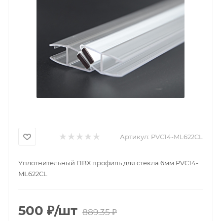
Артикул:
PVC14-ML622CL
Уплотнительный ПВХ профиль для стекла 6мм PVC14-
ML622CL
500
₽
/шт
889.35
₽