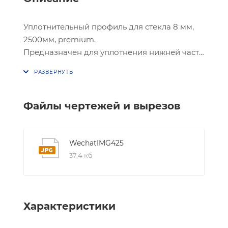
Уплотнительный профиль для стекла 8 мм,
2500мм, premium.
Предназначен для уплотнения нижней части
стеклянной двери с полом в подвижном
состоянии.
Двойной матовый ус улучшает
герметичность и предотвращает
Файлы чертежей и вырезов
протекание воды.
Используемый ПВХ ударостойкий,
устойчив к ультрафиолетовому
WechatIMG425
излучению и соответствует стандартам
37,4 кб
регламента Европейского союза.
Характеристики