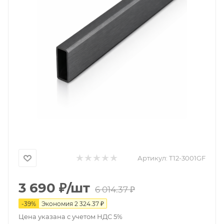
Артикул:
T12-3001GF
3 690
₽
/шт
6 014.37
₽
-
39
%
Экономия
2 324.37
₽
Цена указана с учетом НДС 5%