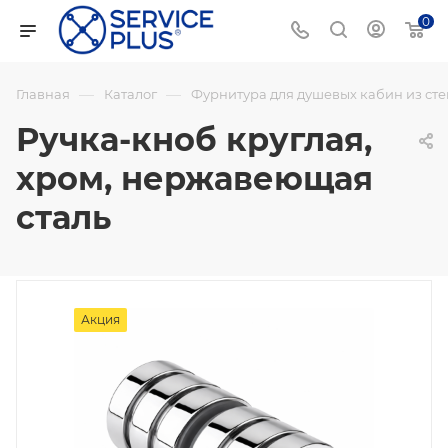
0
—
—
Главная
Каталог
Фурнитура для душевых кабин из сте
Ручка-кноб круглая,
хром, нержавеющая
сталь
Акция