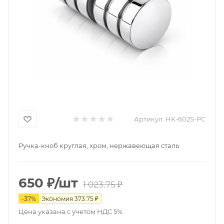
Артикул:
HK-602S-PC
Ручка-кноб круглая, хром, нержавеющая сталь
650
₽
/шт
1 023.75
₽
-
37
%
Экономия
373.75
₽
Цена указана с учетом НДС 5%