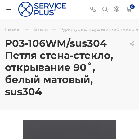
0
—
—
Главная
Каталог
Фурнитура для душевых кабин из сте
P03-106WM/sus304
Петля стена-стекло,
открывание 90˚,
белый матовый,
sus304