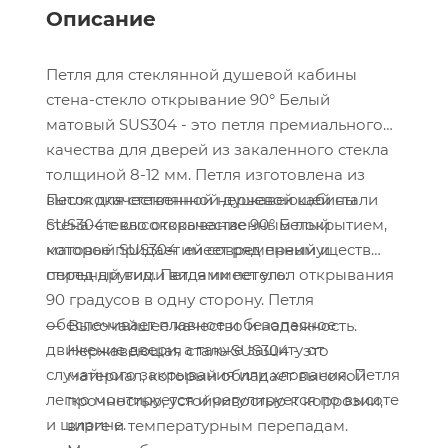
Описание
Петля для стеклянной душевой кабины
стена-стекло открывание 90° Белый
матовый SUS304 - это петля премиального
качества для дверей из закаленного стекла
толщиной 8-12 мм. Петля изготовлена из
Петля для стеклянной душевой кабины
высококачественной нержавеющей стали
стена-стекло открывание 90° Белый
SUS304 с высококачественным покрытием,
матовый SUS304 имеет ряд преимуществ
которое придает ей современный и
перед другими видами петель:
стильный вид. Петля имеет угол открывания
90 градусов в одну сторону. Петля
обеспечивает плавное и безопасное
Высочайшее качество и надежность.
движение двери, а также защиту от
Нержавеющая сталь SUS304 - это
случайного закрывания или хлопания. Петля
материал, который обладает высокой
легко монтируется и регулируется по высоте
прочностью, устойчивостью к коррозии,
и ширине.
влаге и температурным перепадам.