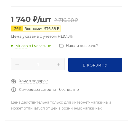
высококачественной нержавеющей стали SUS304 с
высококачественным покрытием, которое придает ей
современный и стильный вид. Петля имеет угол
1 740
₽
/шт
2 716.88
₽
открывания 90 градусов в одну сторону. Петля
обеспечивает плавное и безопасное движение двери,
-
36
%
Экономия
976.88
₽
а также защиту от случайного закрывания или
Цена указана с учетом НДС 5%
хлопания. Петля легко монтируется и регулируется по
Нашли дешевле?
Много
в 1 магазине
высоте и ширине.
В КОРЗИНУ
Хочу в подарок
Самовывоз сегодня - бесплатно
Цена действительна только для интернет-магазина и
может отличаться от цен в розничных магазинах