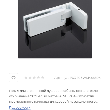
Артикул:
P03-106WM/sus304
Петля для стеклянной душевой кабины стена-стекло
открывание 90° Белый матовый SUS304 - это петля
премиального качества для дверей из закаленного
стекла толщиной 8-12 мм. Петля изготовлена из
Подробности