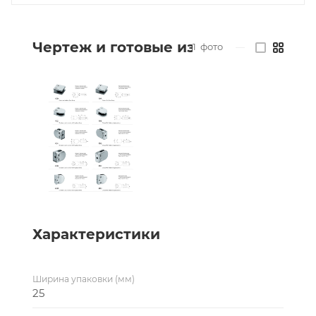
Чертеж и готовые изделия
1
фото
—
Характеристики
Ширина упаковки (мм)
25