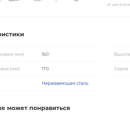
от цен в ро
ристики
ковки (мм)
160
Высота
вки (мм)
170
Серия
Нержавеющая сталь
же может понравиться