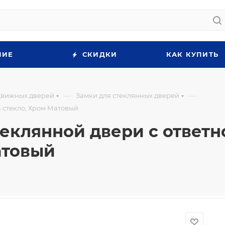
НИЕ
СКИДКИ
КАК КУПИТЬ
—
—
движных дверей
Замки для стеклянных дверей
а стекло, Хром Матовый
еклянной двери с ответно
атовый