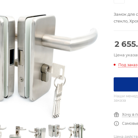
Замок для 
стекло, Хр
2 655
Цена указа
Под заказ
Наши менедж
заказа
Хочу в 
Самовыв
Цена действ