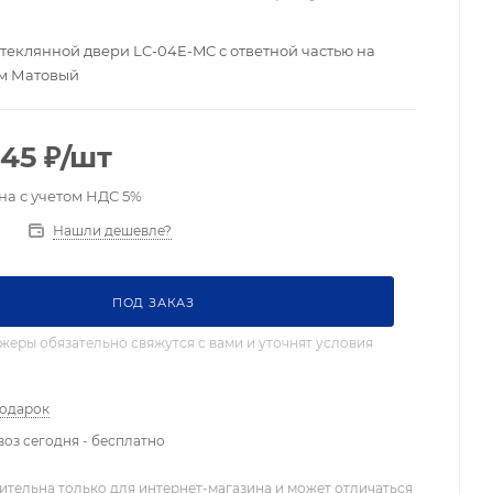
стеклянной двери LC-04E-MC с ответной частью на
ом Матовый
.45
₽
/шт
на с учетом НДС 5%
Нашли дешевле?
ПОД ЗАКАЗ
еры обязательно свяжутся с вами и уточнят условия
подарок
оз сегодня - бесплатно
ительна только для интернет-магазина и может отличаться